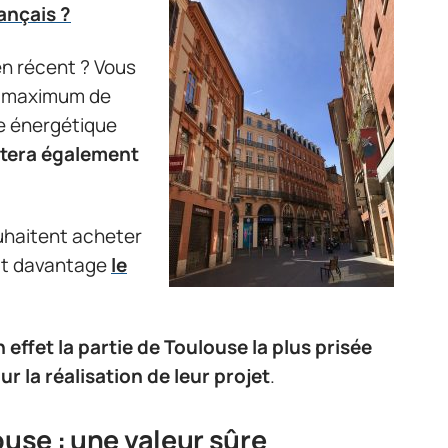
ançais ?
en récent ? Vous
un maximum de
e énergétique
ctera également
uhaitent acheter
ait davantage
le
n effet la partie de Toulouse la plus prisée
r la réalisation de leur projet
.
ouse : une valeur sûre