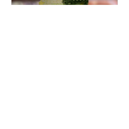
Comment fonctionne une modification
de prêt hypothécaire ?
En savoir plus
Contact
Mentions Légales
Sitemap
© 2025 | investisseurs-immobiliers.fr